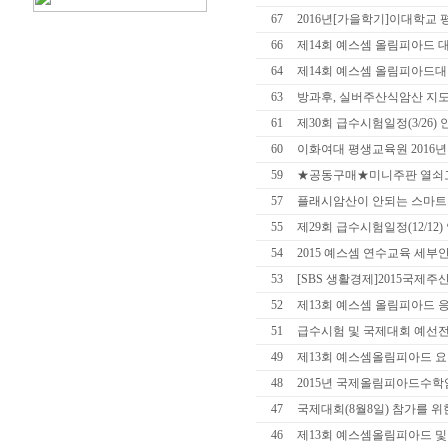
67
2016년[가을학기]이대학교
66
제14회 예스셈 올림피아드 
64
제14회 예스셈 올림피아드대
63
방과후, 실버주산식암산 지도자
61
제30회 급수시험일정(3/26)
60
이화여대 평생교육원 2016
59
★공동구매★미니주판 열쇠
57
플래시암산이 안되는 스마트폰이
55
제29회 급수시험일정(12/12
54
2015 예스셈 연수교육 세부
53
[SBS 생활경제]2015국
52
제13회 예스셈 올림피아드 
51
급수시험 및 국제대회 예선전
49
제13회 예스셈올림피아드 요
48
2015년 국제올림피아드수학
47
국제대회(8월8일) 참가를 위
46
제13회 예스셈올림피아드 및