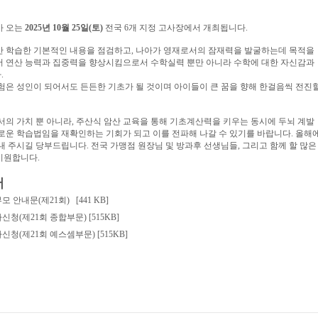
가 오는
2025년 10월 25일(토)
전국 6개 지정 고사장에서 개최됩니다.
 학습한 기본적인 내용을 점검하고, 나아가 영재로서의 잠재력을 발굴하는데 목적을
서 연산 능력과 집중력을 향상시킴으로서 수학실력 뿐만 아니라 수학에 대한 자신감과
.
험은 성인이 되어서도 든든한 기초가 될 것이며 아이들이 큰 꿈을 향해 한걸음씩 전진
의 가치 뿐 아니라, 주산식 암산 교육을 통해 기초계산력을 키우는 동시에 두뇌 계발
로운 학습법임을 재확인하는 기회가 되고 이를 전파해 나갈 수 있기를 바랍니다. 올해
내 주시길 당부드립니다. 전국 가맹점 원장님 및 방과후 선생님들, 그리고 함께 할 많은
기원합니다.
서
모 안내문(제21회)
[441 KB]
신청(제21회 종합부문)
[515KB]
신청(제21회 예스셈부문)
[515KB]